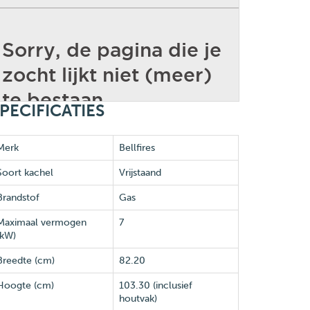
PECIFICATIES
Merk
Bellfires
Soort kachel
Vrijstaand
Brandstof
Gas
Maximaal vermogen
7
(kW)
Breedte (cm)
82.20
Hoogte (cm)
103.30 (inclusief
houtvak)