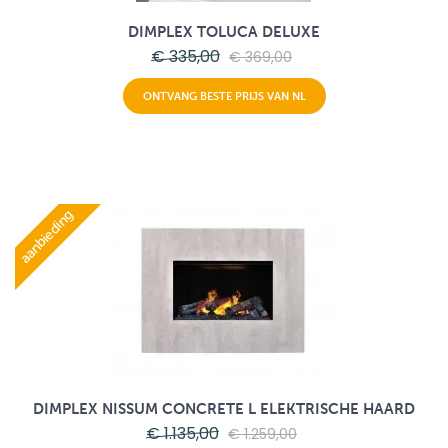
DIMPLEX TOLUCA DELUXE
€ 335,00
€ 369,00
ONTVANG BESTE PRIJS VAN NL
aanbieding
DIMPLEX NISSUM CONCRETE L ELEKTRISCHE HAARD
€ 1.135,00
€ 1.259,00