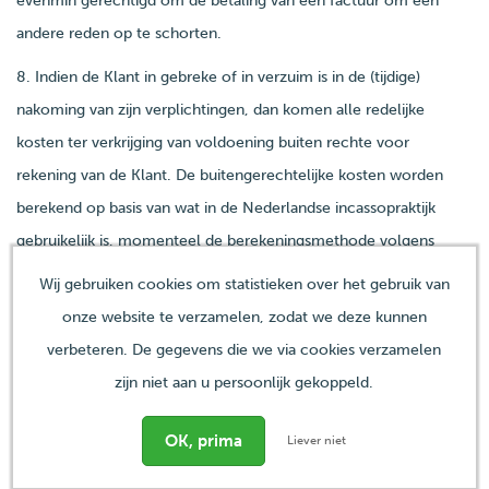
evenmin gerechtigd om de betaling van een factuur om een
andere reden op te schorten.
8. Indien de Klant in gebreke of in verzuim is in de (tijdige)
nakoming van zijn verplichtingen, dan komen alle redelijke
kosten ter verkrijging van voldoening buiten rechte voor
rekening van de Klant. De buitengerechtelijke kosten worden
berekend op basis van wat in de Nederlandse incassopraktijk
gebruikelijk is, momenteel de berekeningsmethode volgens
Rapport Voorwerk II. Indien Haarden Centrum Nederland B.V.
Wij gebruiken cookies om statistieken over het gebruik van
echter hogere kosten ter incasso heeft gemaakt die redelijkerwijs
onze website te verzamelen, zodat we deze kunnen
noodzakelijk waren, komen de werkelijk gemaakte kosten voor
verbeteren. De gegevens die we via cookies verzamelen
vergoeding in aanmerking. De eventuele gemaakte gerechtelijke
zijn niet aan u persoonlijk gekoppeld.
en executiekosten zullen eveneens op de Klant worden
verhaald. De Klant is over de verschuldigde incassokosten
Liever niet
eveneens rente verschuldigd.