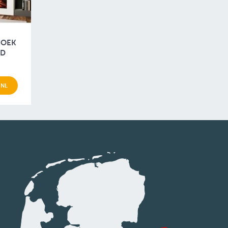
HOEK
RD
 NL