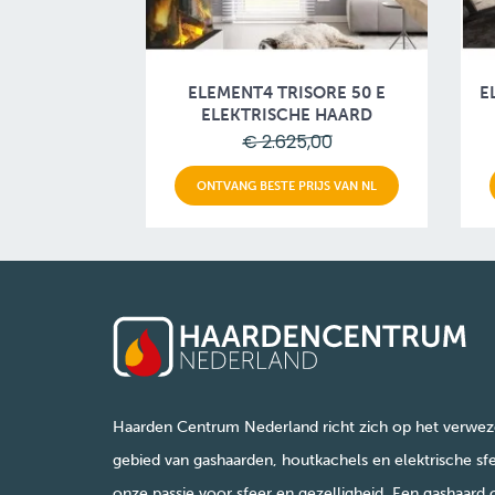
ELEMENT4 TRISORE 50 E
E
ELEKTRISCHE HAARD
€ 2.625,00
ONTVANG BESTE PRIJS VAN NL
Haarden Centrum Nederland richt zich op het verwez
gebied van gashaarden, houtkachels en elektrische sfe
onze passie voor sfeer en gezelligheid. Een gashaard 