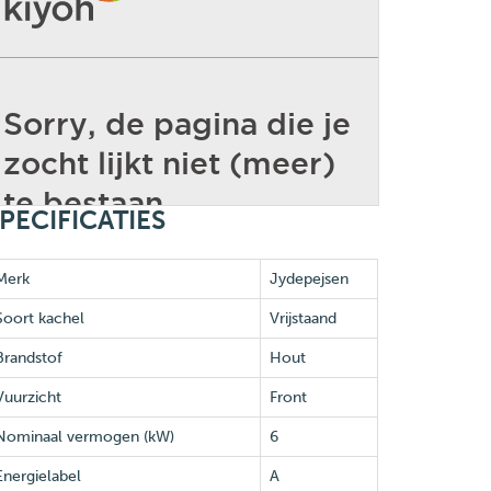
PECIFICATIES
Merk
Jydepejsen
Soort kachel
Vrijstaand
Brandstof
Hout
Vuurzicht
Front
Nominaal vermogen (kW)
6
Energielabel
A