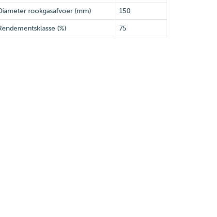
Diameter rookgasafvoer (mm)
150
Rendementsklasse (%)
75