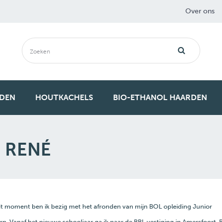
Over ons
RDEN
HOUTKACHELS
BIO-ETHANOL HAARDEN
 RENÉ
p dit moment ben ik bezig met het afronden van mijn BOL opleiding Junior
 Vanaf het nieuwe schooljaar ga ik naar de BBL vestiging in Amersfoort. 