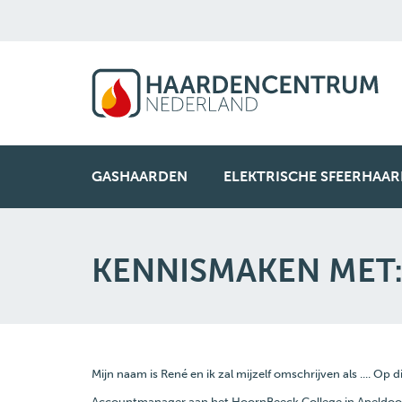
GASHAARDEN
ELEKTRISCHE SFEERHAA
KENNISMAKEN MET:
Mijn naam is René en ik zal mijzelf omschrijven als .... O
Accountmanager aan het HoornBeeck College in Apeldoorn.