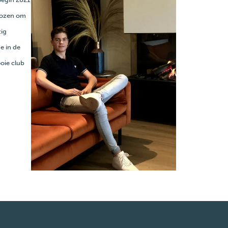
ekozen om
zig
e in de
ooie club