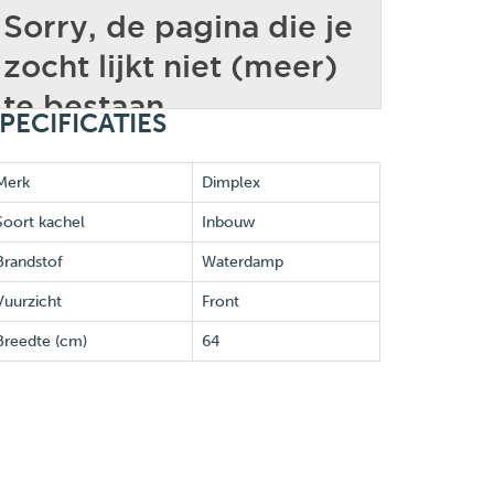
PECIFICATIES
Merk
Dimplex
Soort kachel
Inbouw
Brandstof
Waterdamp
Vuurzicht
Front
Breedte (cm)
64