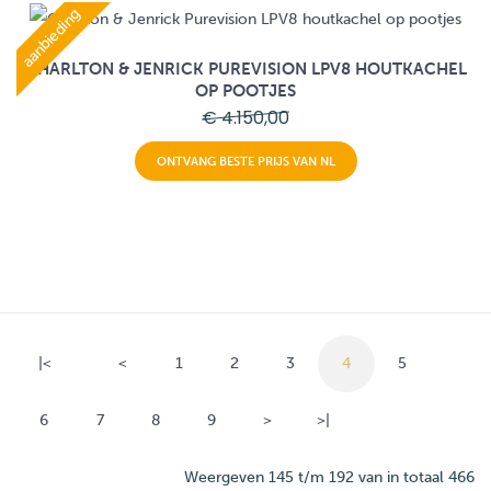
aanbieding
CHARLTON & JENRICK PUREVISION LPV8 HOUTKACHEL
OP POOTJES
€ 4.150,00
ONTVANG BESTE PRIJS VAN NL
|<
<
1
2
3
4
5
6
7
8
9
>
>|
Weergeven 145 t/m 192 van in totaal 466