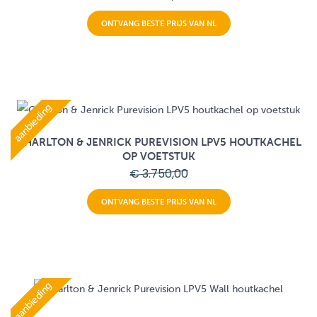
ONTVANG BESTE PRIJS VAN NL
aanbieding
CHARLTON & JENRICK PUREVISION LPV5 HOUTKACHEL
OP VOETSTUK
€ 3.750,00
ONTVANG BESTE PRIJS VAN NL
aanbieding