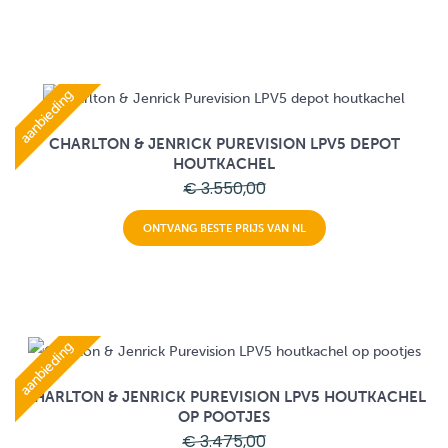
aanbieding
CHARLTON & JENRICK PUREVISION LPV5 DEPOT
HOUTKACHEL
€ 3.550,00
ONTVANG BESTE PRIJS VAN NL
aanbieding
CHARLTON & JENRICK PUREVISION LPV5 HOUTKACHEL
OP POOTJES
€ 3.475,00