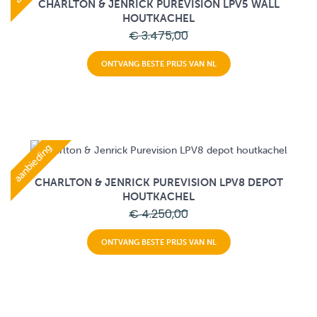
CHARLTON & JENRICK PUREVISION LPV5 WALL
HOUTKACHEL
€ 3.475,00
ONTVANG BESTE PRIJS VAN NL
aanbieding
CHARLTON & JENRICK PUREVISION LPV8 DEPOT
HOUTKACHEL
€ 4.250,00
ONTVANG BESTE PRIJS VAN NL