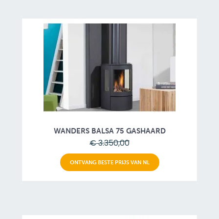
WANDERS BALSA 75 GASHAARD
€ 3.350,00
ONTVANG BESTE PRIJS VAN NL