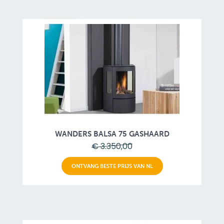
WANDERS BALSA 75 GASHAARD
€ 3.350,00
ONTVANG BESTE PRIJS VAN NL