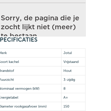
PECIFICATIES
Merk
Jotul
Soort kachel
Vrijstaand
Brandstof
Hout
Vuurzicht
3-zijdig
Nominaal vermogen (kW)
8
Energielabel
A+
Diameter rookgasafvoer (mm)
150