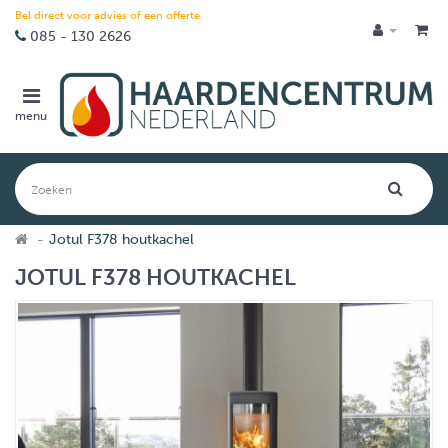
Bel direct voor advies of een offerte
085 - 130 2626
menu
Jotul F378 houtkachel
JOTUL F378 HOUTKACHEL