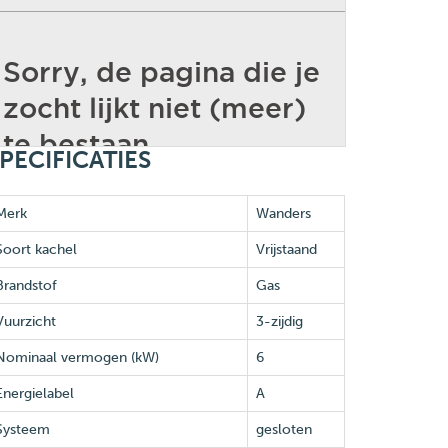
PECIFICATIES
Merk
Wanders
Soort kachel
Vrijstaand
Brandstof
Gas
Vuurzicht
3-zijdig
Nominaal vermogen (kW)
6
Energielabel
A
Systeem
gesloten