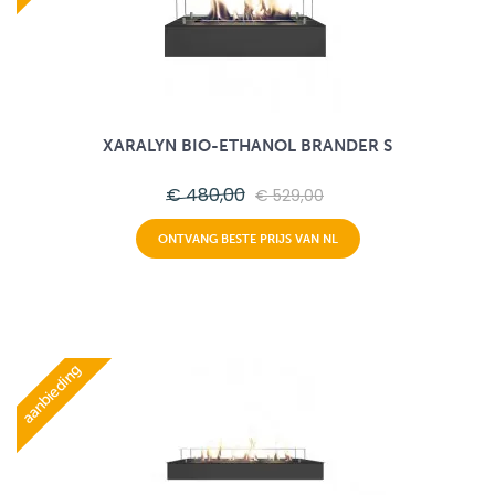
XARALYN BIO-ETHANOL BRANDER S
€ 480,00
€ 529,00
ONTVANG BESTE PRIJS VAN NL
aanbieding