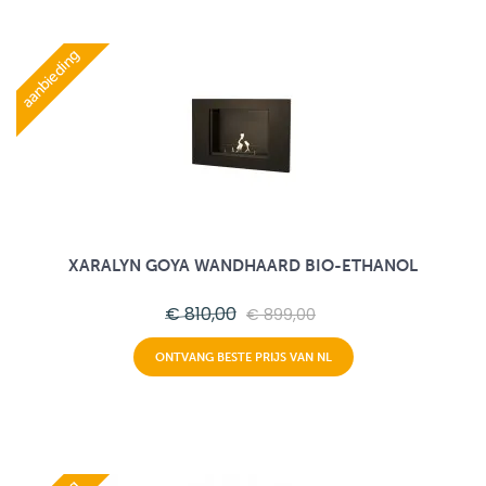
aanbieding
XARALYN GOYA WANDHAARD BIO-ETHANOL
€ 810,00
€ 899,00
ONTVANG BESTE PRIJS VAN NL