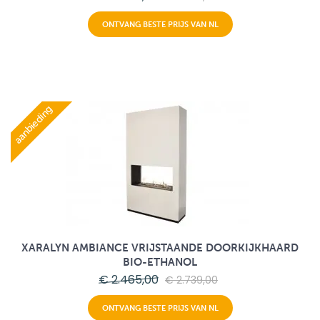
ONTVANG BESTE PRIJS VAN NL
aanbieding
XARALYN AMBIANCE VRIJSTAANDE DOORKIJKHAARD
BIO-ETHANOL
€ 2.465,00
€ 2.739,00
ONTVANG BESTE PRIJS VAN NL