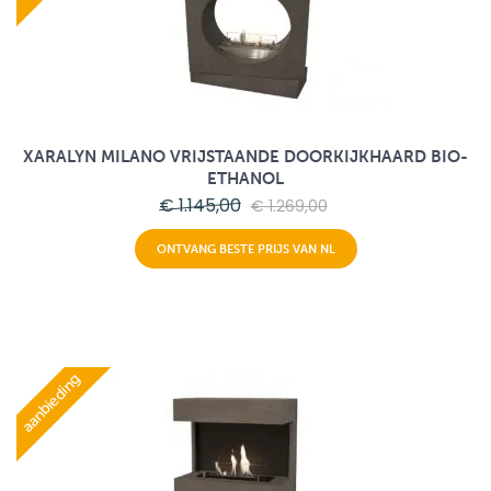
XARALYN MILANO VRIJSTAANDE DOORKIJKHAARD BIO-
ETHANOL
€ 1.145,00
€ 1.269,00
ONTVANG BESTE PRIJS VAN NL
aanbieding