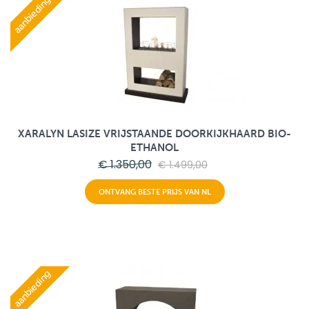
aanbieding
XARALYN LASIZE VRIJSTAANDE DOORKIJKHAARD BIO-
ETHANOL
€ 1.350,00
€ 1.499,00
ONTVANG BESTE PRIJS VAN NL
aanbieding