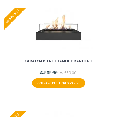
aanbieding
XARALYN BIO-ETHANOL BRANDER L
€ 595,00
€ 659,00
ONTVANG BESTE PRIJS VAN NL