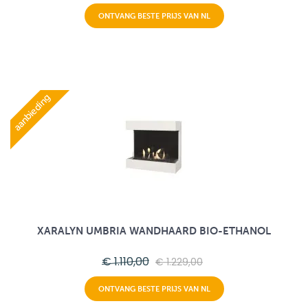
ONTVANG BESTE PRIJS VAN NL
aanbieding
XARALYN UMBRIA WANDHAARD BIO-ETHANOL
€ 1.110,00
€ 1.229,00
ONTVANG BESTE PRIJS VAN NL