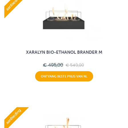
aanbieding
XARALYN BIO-ETHANOL BRANDER M
€ 495,00
€ 549,00
ONTVANG BESTE PRIJS VAN NL
aanbieding