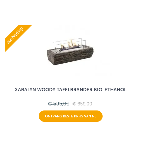
aanbieding
XARALYN WOODY TAFELBRANDER BIO-ETHANOL
€ 595,00
€ 659,00
ONTVANG BESTE PRIJS VAN NL