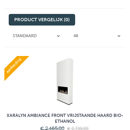
PRODUCT VERGELIJK (0)
aanbieding
XARALYN AMBIANCE FRONT VRIJSTAANDE HAARD BIO-
ETHANOL
€ 2.465,00
€ 2.739,00