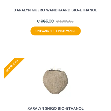
XARALYN QUERO WANDHAARD BIO-ETHANOL
€ 965,00
€ 1.069,00
ONTVANG BESTE PRIJS VAN NL
aanbieding
XARALYN SHIGO BIO-ETHANOL