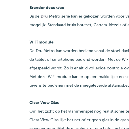
Brander decoratie
Bij de
Dru
Metro serie kan er gekozen worden voor ver
mogelijk: Standaard bruin houtset, Carrara-kiezels of 
WiFi module
De Dru Metro kan worden bediend vanaf de stoel dan
de tablet of smartphone bediend worden. Met de WiF
afgespeeld wordt. Zo is er altijd volledige controle 
Met deze WiFi module kan er op een makkelijke en s
tevens te bedienen met de meegeleverde afstandsbed
Clear View Glas
Om het zicht op het vlammenspel nog realistischer t
Clear View Glas lijkt het net of er geen glas in de ga
weggenomen. Met deze optie is er een beter zicht 