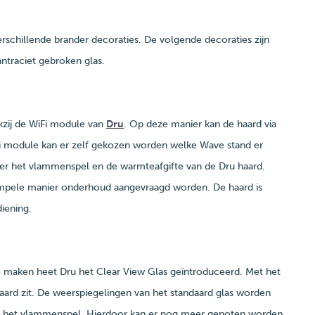
schillende brander decoraties. De volgende decoraties zijn
antraciet gebroken glas.
kzij de WiFi module van
Dru
. Op deze manier kan de haard via
i module kan er zelf gekozen worden welke Wave stand er
over het vlammenspel en de warmteafgifte van de Dru haard.
impele manier onderhoud aangevraagd worden. De haard is
iening.
e maken heet Dru het Clear View Glas geïntroduceerd. Met het
shaard zit. De weerspiegelingen van het standaard glas worden
op het vlammenspel. Hierdoor kan er nog meer genoten worden