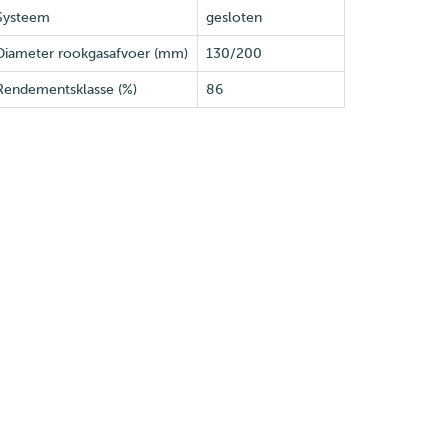
Systeem
gesloten
Diameter rookgasafvoer (mm)
130/200
Rendementsklasse (%)
86