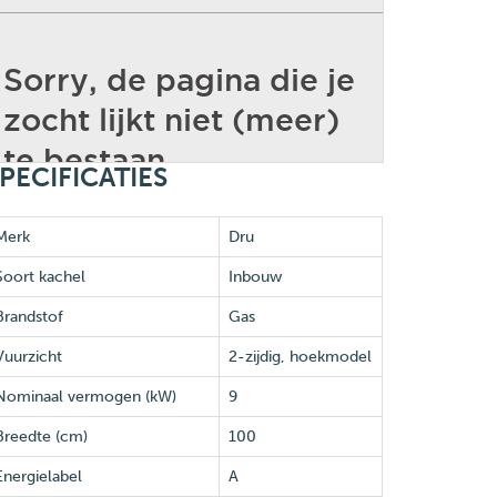
PECIFICATIES
Merk
Dru
Soort kachel
Inbouw
Brandstof
Gas
Vuurzicht
2-zijdig, hoekmodel
Nominaal vermogen (kW)
9
Breedte (cm)
100
Energielabel
A