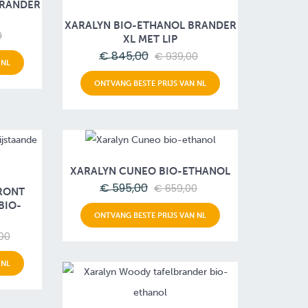
BRANDER
XARALYN BIO-ETHANOL BRANDER
0
XL MET LIP
€ 845,00
€ 939,00
 NL
ONTVANG BESTE PRIJS VAN NL
XARALYN CUNEO BIO-ETHANOL
€ 595,00
€ 659,00
RONT
BIO-
ONTVANG BESTE PRIJS VAN NL
00
 NL