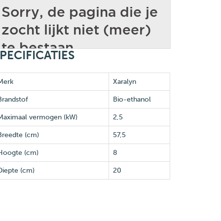
PECIFICATIES
Merk
Xaralyn
Brandstof
Bio-ethanol
Maximaal vermogen (kW)
2,5
Breedte (cm)
57,5
Hoogte (cm)
8
Diepte (cm)
20