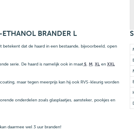
-ETHANOL BRANDER L
S
it betekent dat de haard in een bestaande, bijvoorbeeld, open
nde serie. De haard is namelijk ook in maat
S
,
M
,
XL
en
XXL
coating, maar tegen meerprijs kan hij ook RVS-kleurig worden
ehorende onderdelen zoals glasplaatjes, aansteker, pookjes en
n kan daarmee wel 3 uur branden!